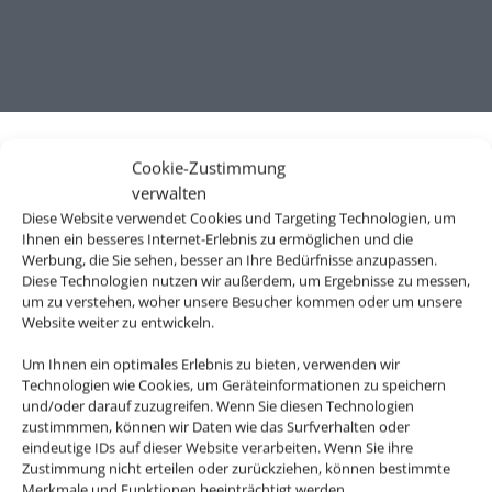
Cookie-Zustimmung
verwalten
Diese Website verwendet Cookies und Targeting Technologien, um
Ihnen ein besseres Internet-Erlebnis zu ermöglichen und die
Werbung, die Sie sehen, besser an Ihre Bedürfnisse anzupassen.
Diese Technologien nutzen wir außerdem, um Ergebnisse zu messen,
um zu verstehen, woher unsere Besucher kommen oder um unsere
Website weiter zu entwickeln.
Wir brauchen Ihre Einwilligung
Um Ihnen ein optimales Erlebnis zu bieten, verwenden wir
Technologien wie Cookies, um Geräteinformationen zu speichern
Um diesen Inhalt darzustellen, aktivieren Sie bitte die Cookies. Es
und/oder darauf zuzugreifen. Wenn Sie diesen Technologien
werden ggf. personenbezogene Daten verarbeitet.
zustimmmen, können wir Daten wie das Surfverhalten oder
eindeutige IDs auf dieser Website verarbeiten. Wenn Sie ihre
Zustimmung nicht erteilen oder zurückziehen, können bestimmte
Cookies akzeptieren
Merkmale und Funktionen beeinträchtigt werden.