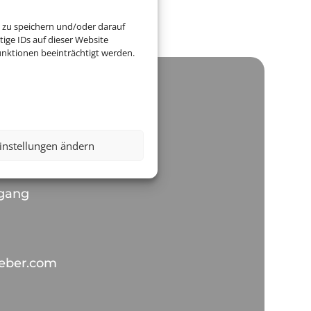
ag des Webseiteninhabers.
 zu speichern und/oder darauf
ige IDs auf dieser Website
nktionen beeinträchtigt werden.
.com - Reisen
instellungen ändern
rmoser e.U.
ogang
ieber.com