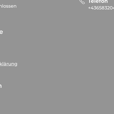
Telefon
hlossen
+43658320
ce
rklärung
n