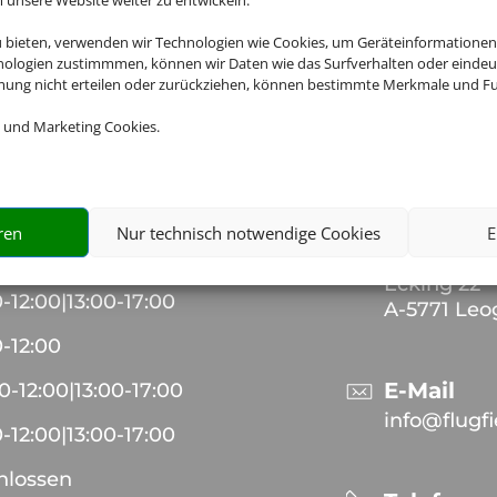
nsere Website weiter zu entwickeln.
ng übernimmt Schmetterling International GmbH & Co.KG im Auftr
u bieten, verwenden wir Technologien wie Cookies, um Geräteinformationen
nologien zustimmmen, können wir Daten wie das Surfverhalten oder eindeut
mmung nicht erteilen oder zurückziehen, können bestimmte Merkmale und Fu
 und Marketing Cookies.
Kontakt
OM - REISEN
Adresse
flugfieber
ren
Nur technisch notwendige Cookies
E
0
-
12:00
|
13:00
-
17:00
Alfred Roh
Ecking 22
0
-
12:00
|
13:00
-
17:00
A-5771 Le
0
-
12:00
E-Mail
00
-
12:00
|
13:00
-
17:00
info@flugf
0
-
12:00
|
13:00
-
17:00
hlossen