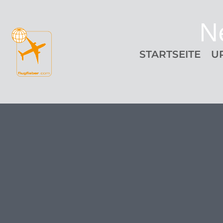
N
STARTSEITE
U