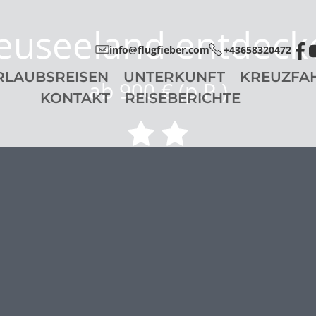
euseeland entdeck
info@flugfieber.com
+43658320472
RLAUBSREISEN
UNTERKUNFT
KREUZFA
ab 900 € (p.P.)
KONTAKT
REISEBERICHTE