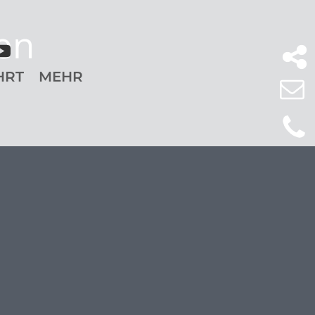
en
HRT
MEHR