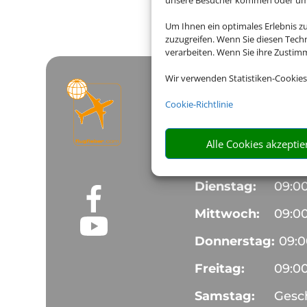
unsere Besucher kommen oder um u
Die Abwicklung der Buchu
Um Ihnen ein optimales Erlebnis z
zuzugreifen. Wenn Sie diesen Tech
verarbeiten. Wenn Sie ihre Zusti
Wir verwenden Statistiken-Cookies
Öffnungszeiten
Cookie-Richtlinie
FLUGFIEBER.C
Alle Cookies akzeptie
Montag:
09:0
Dienstag:
09:0
Mittwoch:
09:0
Donnerstag:
09:
Freitag:
09:0
Samstag:
Gesc