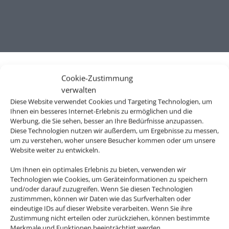
Cookie-Zustimmung
verwalten
Diese Website verwendet Cookies und Targeting Technologien, um
Ihnen ein besseres Internet-Erlebnis zu ermöglichen und die
Werbung, die Sie sehen, besser an Ihre Bedürfnisse anzupassen.
Diese Technologien nutzen wir außerdem, um Ergebnisse zu messen,
um zu verstehen, woher unsere Besucher kommen oder um unsere
Website weiter zu entwickeln.
Wir brauchen Ihre Einwilligung
Um Ihnen ein optimales Erlebnis zu bieten, verwenden wir
Technologien wie Cookies, um Geräteinformationen zu speichern
Um diesen Inhalt darzustellen, aktivieren Sie bitte die Cookies. Es
und/oder darauf zuzugreifen. Wenn Sie diesen Technologien
werden ggf. personenbezogene Daten verarbeitet.
zustimmmen, können wir Daten wie das Surfverhalten oder
eindeutige IDs auf dieser Website verarbeiten. Wenn Sie ihre
Zustimmung nicht erteilen oder zurückziehen, können bestimmte
Cookies akzeptieren
Merkmale und Funktionen beeinträchtigt werden.