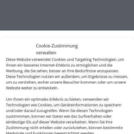
Cookie-Zustimmung
verwalten
Diese Website verwendet Cookies und Targeting Technologien, um
Ihnen ein besseres Internet-Erlebnis zu ermöglichen und die
Werbung, die Sie sehen, besser an Ihre Bedürfnisse anzupassen.
Diese Technologien nutzen wir außerdem, um Ergebnisse zu messen,
um zu verstehen, woher unsere Besucher kommen oder um unsere
Website weiter zu entwickeln.
Wir brauchen Ihre Einwilligung
Um Ihnen ein optimales Erlebnis zu bieten, verwenden wir
Technologien wie Cookies, um Geräteinformationen zu speichern
Um diesen Inhalt darzustellen, aktivieren Sie bitte die Cookies. Es
und/oder darauf zuzugreifen. Wenn Sie diesen Technologien
werden ggf. personenbezogene Daten verarbeitet.
zustimmmen, können wir Daten wie das Surfverhalten oder
eindeutige IDs auf dieser Website verarbeiten. Wenn Sie ihre
Zustimmung nicht erteilen oder zurückziehen, können bestimmte
Cookies akzeptieren
Merkmale und Funktionen beeinträchtigt werden.